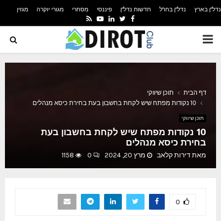
נדל"ן בארץ
נדל"ן בחו"ל
חדשות נדל"ן
פיננסי
מסחרי
מגורי יוקרה
מגזין
YOUTUBE
RSS
LINKEDIN
TWITTER
FACEBOOK
PRIMARY
MENU
דף הבית
תוכן שיווקי
10 נקודות מפתח שיש לקחת בחשבון בעת בחירת כיסא מנהלים
תוכן שיווקי
10 נקודות מפתח שיש לקחת בחשבון בעת
בחירת כיסא מנהלים
מאת
דירות קלאב
מרץ 20, 2024
0
1158
0