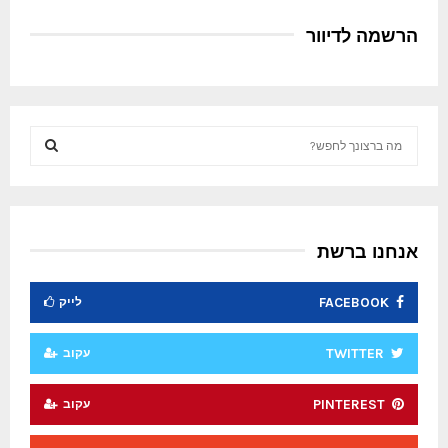
הרשמה לדיוור
S
e
a
S
r
c
E
h
אנחנו ברשת
f
A
o
FACEBOOK
לייק
r
R
:
C
TWITTER
עקוב
H
PINTEREST
עקוב