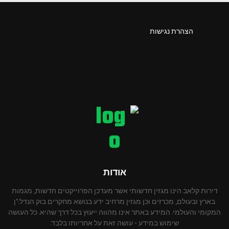
הצהרת נגישות
Please enter an Access Token
אודות
דירות קלאב הינו מגזין חדשותי אשר מעדכן הפרוייקטים חדשות, מגמות
בארץ ובעולם, מכרזים וכן מגזין מרחיב ידע בנושא מחקרים בוק הנדל:"ן
המקומי והעולמי. המידע באתר אינו מהווה ייעוץ בכל דרך שהיא. כל העושה
שימוש במידע - עושה זאת על אחריותו בלבד.