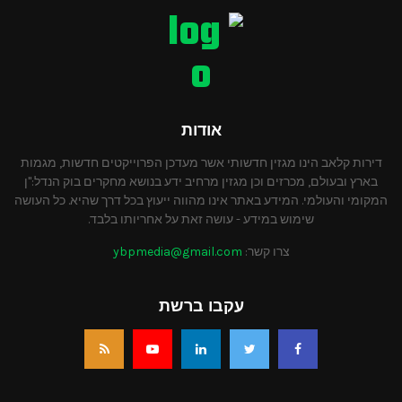
אודות
דירות קלאב הינו מגזין חדשותי אשר מעדכן הפרוייקטים חדשות, מגמות
בארץ ובעולם, מכרזים וכן מגזין מרחיב ידע בנושא מחקרים בוק הנדל:"ן
המקומי והעולמי. המידע באתר אינו מהווה ייעוץ בכל דרך שהיא. כל העושה
שימוש במידע - עושה זאת על אחריותו בלבד.
צרו קשר:
ybpmedia@gmail.com
עקבו ברשת