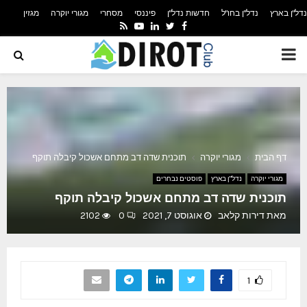
נדל"ן בארץ
נדל"ן בחו"ל
חדשות נדל"ן
פיננסי
מסחרי
מגורי יוקרה
מגזין
YOUTUBE
RSS
LINKEDIN
TWITTER
FACEBOOK
PRIMARY
MENU
דף הבית
מגורי יוקרה
תוכנית שדה דב מתחם אשכול קיבלה תוקף
מגורי יוקרה
נדל"ן בארץ
פוסטים נבחרים
תוכנית שדה דב מתחם אשכול קיבלה תוקף
מאת
דירות קלאב
אוגוסט 7, 2021
0
2102
1