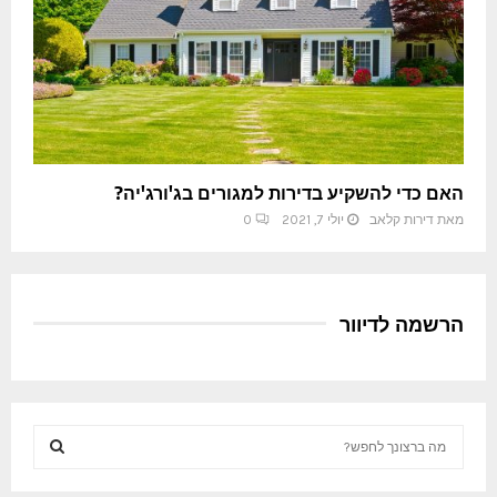
האם כדי להשקיע בדירות למגורים בג'ורג'יה?
מאת
דירות קלאב
יולי 7, 2021
0
הרשמה לדיוור
S
e
a
S