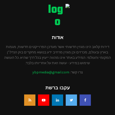
אודות
דירות קלאב הינו מגזין חדשותי אשר מעדכן הפרוייקטים חדשות, מגמות
בארץ ובעולם, מכרזים וכן מגזין מרחיב ידע בנושא מחקרים בוק הנדל:"ן
המקומי והעולמי. המידע באתר אינו מהווה ייעוץ בכל דרך שהיא. כל העושה
שימוש במידע - עושה זאת על אחריותו בלבד.
צרו קשר:
ybpmedia@gmail.com
עקבו ברשת