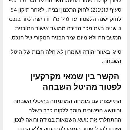
לצורך קבלת פטור מהיטל השבחה עד 140 מ"ר לפי
סעיף 19(ג)(2) לחוק התכנון ובניה , לאחר תיקון 54
לחוק ישנה הלפטור עד 140 מ"ר ודרישה לגור בנכס
4 שנים בעת מכר הדירה ממועד אישור התוכנית
המשביחה ולא מיום גמר הבניה המקורי של הנכס.
סייג: באזור יהודה ושומרון לא חלה חבות של היטל
השבחה.
הקשר בין שמאי מקרקעין
לפטור מהיטל השבחה
התייעצות עם מומחה המתמחה בהיטלי השבחה
ובונושא הפטורים חוסך ללקוח כבר בשלב
ההתחלתי את נושא השמאות במידה ורואה לנכון
שינתן לקבל פטור המגיע לפי החוק וללא הכנת