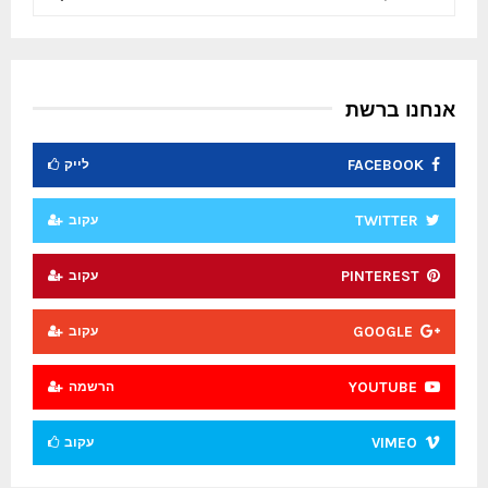
e
a
S
r
c
E
h
אנחנו ברשת
f
A
o
FACEBOOK
לייק
r
R
:
C
TWITTER
עקוב
H
PINTEREST
עקוב
GOOGLE
עקוב
YOUTUBE
הרשמה
VIMEO
עקוב