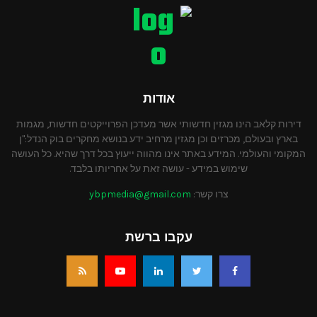
אודות
דירות קלאב הינו מגזין חדשותי אשר מעדכן הפרוייקטים חדשות, מגמות
בארץ ובעולם, מכרזים וכן מגזין מרחיב ידע בנושא מחקרים בוק הנדל:"ן
המקומי והעולמי. המידע באתר אינו מהווה ייעוץ בכל דרך שהיא. כל העושה
שימוש במידע - עושה זאת על אחריותו בלבד.
צרו קשר:
ybpmedia@gmail.com
עקבו ברשת