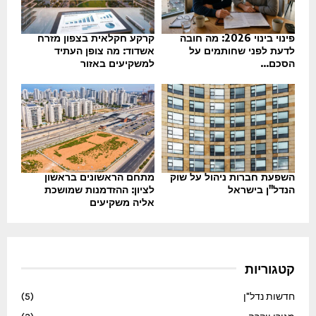
פינוי בינוי 2026: מה חובה
קרקע חקלאית בצפון מזרח
לדעת לפני שחותמים על
אשדוד: מה צופן העתיד
הסכם...
למשקיעים באזור
השפעת חברות ניהול על שוק
מתחם הראשונים בראשון
הנדל"ן בישראל
לציון: ההזדמנות שמושכת
אליה משקיעים
קטגוריות
חדשות נדל"ן
(5)