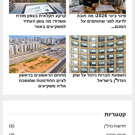
פינוי בינוי 2026: מה חובה
קרקע חקלאית בצפון מזרח
לדעת לפני שחותמים על
אשדוד: מה צופן העתיד
הסכם...
למשקיעים באזור
השפעת חברות ניהול על שוק
מתחם הראשונים בראשון
הנדל"ן בישראל
לציון: ההזדמנות שמושכת
אליה משקיעים
קטגוריות
חדשות נדל"ן
(5)
מגורי יוקרה
(3)