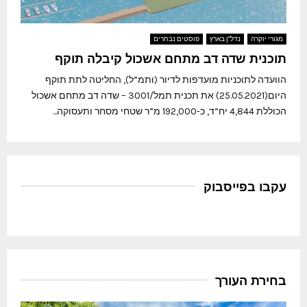
מגורי יוקרה
נדל"ן בארץ
פוסטים נבחרים
תוכנית שדה דב מתחם אשכול קיבלה תוקף
הוועדה לתוכניות מועדפות לדיור (ותמ”ל), החליטה לתת תוקף
היום(25.05.2021) את תכנית תמל/3001 – שדה דב מתחם אשכול
הכוללת 4,844 יח”ד, כ-192,000 מ”ר שטחי מסחר ותעסוקה...
עקבו בפייסבוק
בחירת העורך